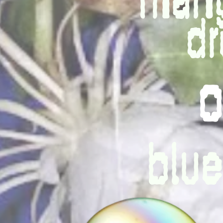
man
 dr
o
blue